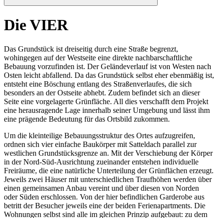
Die VIER
Das Grundstück ist dreiseitig durch eine Straße begrenzt,
wohingegen auf der Westseite eine direkte nachbarschaftliche
Bebauung vorzufinden ist. Der Geländeverlauf ist von Westen nach
Osten leicht abfallend. Da das Grundstück selbst eher ebenmäßig ist,
entsteht eine Böschung entlang des Straßenverlaufes, die sich
besonders an der Ostseite abhebt. Zudem befindet sich an dieser
Seite eine vorgelagerte Grünfläche. All dies verschafft dem Projekt
eine herausragende Lage innerhalb seiner Umgebung und lässt ihm
eine prägende Bedeutung für das Ortsbild zukommen.
Um die kleinteilige Bebauungsstruktur des Ortes aufzugreifen,
ordnen sich vier einfache Baukörper mit Satteldach parallel zur
westlichen Grundstücksgrenze an. Mit der Verschiebung der Körper
in der Nord-Süd-Ausrichtung zueinander entstehen individuelle
Freiräume, die eine natürliche Unterteilung der Grünflächen erzeugt.
Jeweils zwei Häuser mit unterschiedlichen Traufhöhen werden über
einen gemeinsamen Anbau vereint und über diesen von Norden
oder Süden erschlossen. Von der hier befindlichen Garderobe aus
betritt der Besucher jeweils eine der beiden Ferienapartments. Die
Wohnungen selbst sind alle im gleichen Prinzip aufgebaut: zu dem