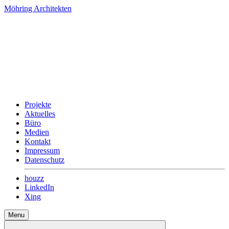
Möhring Architekten
Projekte
Aktuelles
Büro
Medien
Kontakt
Impressum
Datenschutz
houzz
LinkedIn
Xing
Menu