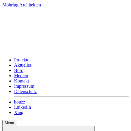
Möhring Architekten
Projekte
Aktuelles
Büro
Medien
Kontakt
Impressum
Datenschutz
houzz
LinkedIn
Xing
Menu