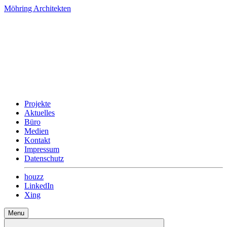
Möhring Architekten
Projekte
Aktuelles
Büro
Medien
Kontakt
Impressum
Datenschutz
houzz
LinkedIn
Xing
Menu